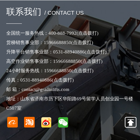
联系我们
/ CONTACT US
全国统一服务热线：
400-888-7992
(点击拨打)
货梯销售事业部：
15966688850
(点击拨打)
升降平台销售事业部：
0531-88940886
(点击拨打)
高空作业销售事业部：
15966688850
(点击拨打)
24小时服务热线：
15966688850
(点击拨打)
传真：
0531-88940886
(点击拨打)
邮 箱：
contact@gradinlifts.com
地址：山东省济南市历下区华阳路69号留学人员创业园一号楼
C507室