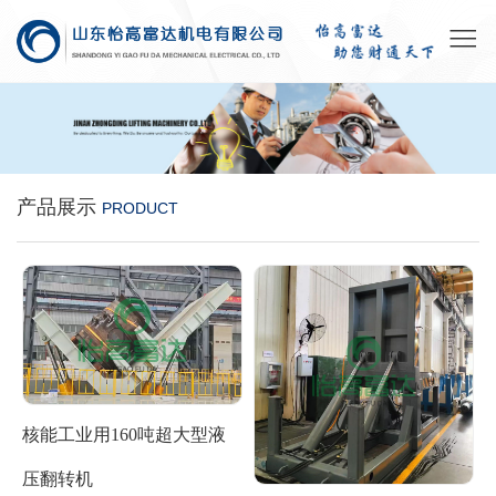
产品展示
PRODUCT
核能工业用160吨超大型液
压翻转机